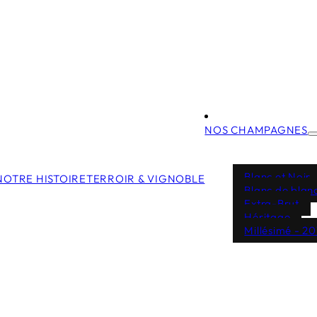
NOS CHAMPAGNES
Blanc et Noir
NOTRE HISTOIRE
TERROIR & VIGNOBLE
Blanc de blan
Extra-Brut
Héritage
Millésimé - 20