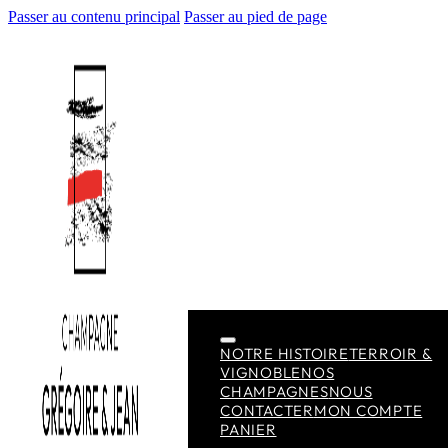
Passer au contenu principal
Passer au pied de page
NOTRE HISTOIRE
TERROIR &
VIGNOBLE
NOS
CHAMPAGNES
NOUS
CONTACTER
MON COMPTE
PANIER