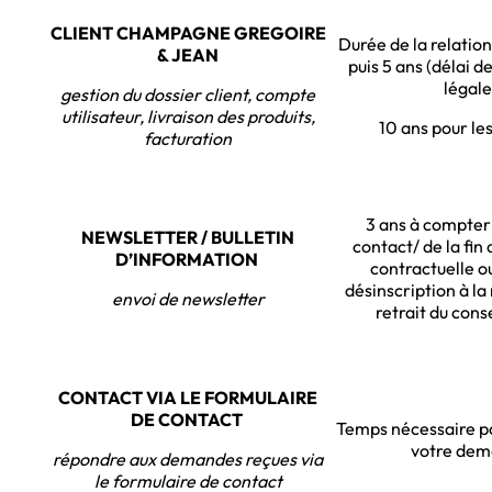
CLIENT CHAMPAGNE GREGOIRE
Durée de la relatio
& JEAN
puis 5 ans (délai d
légale
gestion du dossier client, compte
utilisateur, livraison des produits,
10 ans pour le
facturation
3 ans à compter
NEWSLETTER / BULLETIN
contact/ de la fin 
D’INFORMATION
contractuelle ou
désinscription à la
envoi de newsletter
retrait du con
CONTACT VIA LE FORMULAIRE
DE CONTACT
Temps nécessaire p
votre de
répondre aux demandes reçues via
le formulaire de contact